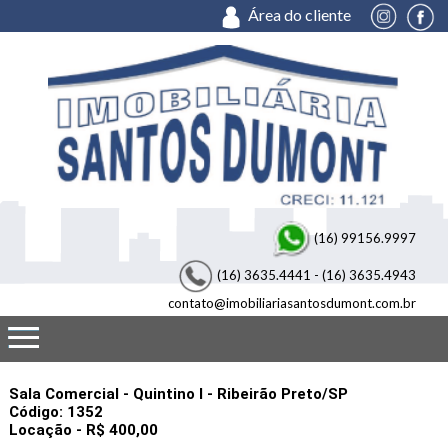
Área do cliente
Imobiliária Santos Dumont - Imobiliária em Rbeirão Preto
(16) 99156.9997
(16) 3635.4441 - (16) 3635.4943
contato@imobiliariasantosdumont.com.br
Sala Comercial - Quintino I - Ribeirão Preto/SP
Código: 1352
Locação
- R$ 400,00