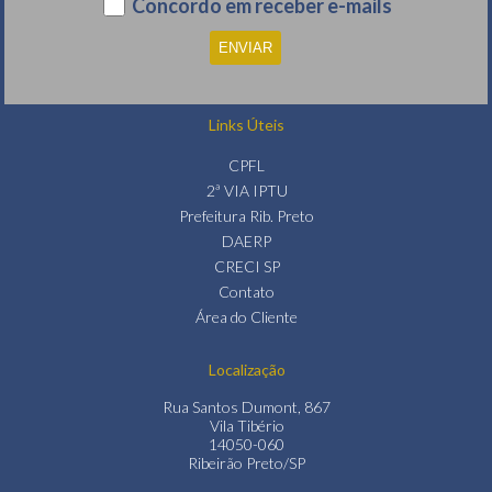
Concordo em receber e-mails
Links Úteis
CPFL
2ª VIA IPTU
Prefeitura Rib. Preto
DAERP
CRECI SP
Contato
Área do Cliente
Localização
Rua Santos Dumont, 867
Vila Tibério
14050-060
Ribeirão Preto/SP