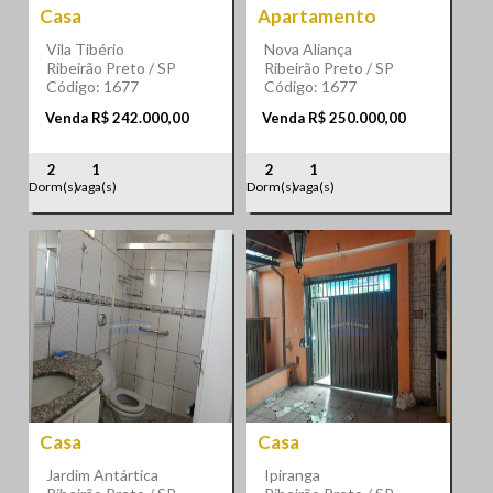
Casa
Apartamento
Vila Tibério
Nova Aliança
Ribeirão Preto / SP
Ribeirão Preto / SP
Código: 1677
Código: 1677
Venda R$ 242.000,00
Venda R$ 250.000,00
2
1
2
1
Dorm(s)
vaga(s)
Dorm(s)
vaga(s)
Casa
Casa
Jardim Antártica
Ipiranga