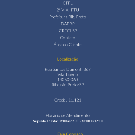
CPFL
2ª VIA IPTU
Prefeitura Rib. Preto
DAERP
CRECI SP
Contato
Área do Cliente
Localização
Rua Santos Dumont, 867
Vila Tibério
14050-060
Ribeirão Preto/SP
Creci: J 11.121
Horário de Atendimento
Segunda à Sexta: 08:00 às 11:30 - 13:00 às 17:30
Fale Conosco