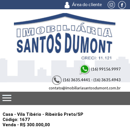
Área do cliente
Imobiliária Santos Dumont - Imobiliária em Rbeirão Preto
(16) 99156.9997
(16) 3635.4441 - (16) 3635.4943
contato@imobiliariasantosdumont.com.br
Casa - Vila Tibério - Ribeirão Preto/SP
Código: 1677
Venda
- R$ 300.000,00