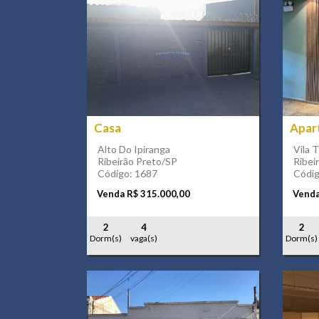
Casa
Apar
Alto Do Ipiranga
Vila T
Ribeirão Preto/SP
Ribei
Código: 1687
Códig
Venda R$ 315.000,00
Venda
2
4
2
Dorm(s)
vaga(s)
Dorm(s)