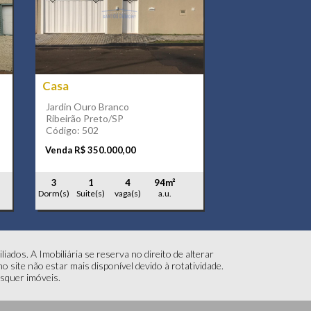
Casa
Jardin Ouro Branco
Ribeirão Preto/SP
Código: 502
Venda R$ 350.000,00
3
1
4
94m²
Dorm(s)
Suite(s)
vaga(s)
a.u.
ados. A Imobiliária se reserva no direito de alterar
 site não estar mais disponível devido à rotatividade.
isquer imóveis.