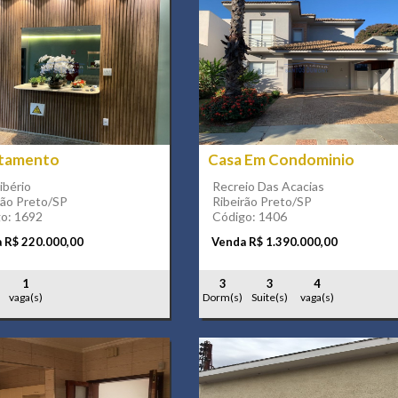
tamento
Casa Em Condominio
ibério
Recreio Das Acacias
rão Preto/SP
Ribeirão Preto/SP
o: 1692
Código: 1406
 R$ 220.000,00
Venda R$ 1.390.000,00
1
3
3
4
vaga(s)
Dorm(s)
Suite(s)
vaga(s)