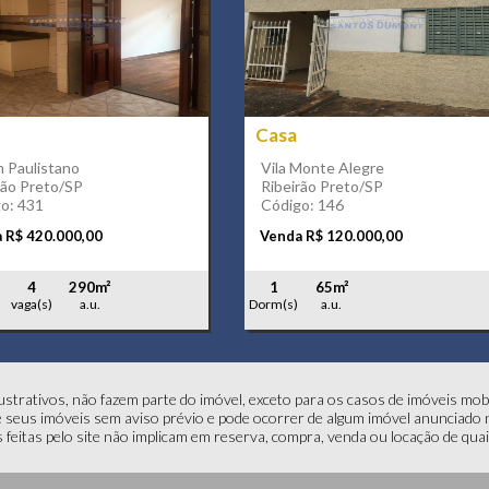
a
Casa
m Paulistano
Vila Monte Alegre
rão Preto/SP
Ribeirão Preto/SP
o: 431
Código: 146
 R$ 420.000,00
Venda R$ 120.000,00
4
290m²
1
65m²
vaga(s)
a.u.
Dorm(s)
a.u.
strativos, não fazem parte do imóvel, exceto para os casos de imóveis mobili
seus imóveis sem aviso prévio e pode ocorrer de algum imóvel anunciado no
s feitas pelo site não implicam em reserva, compra, venda ou locação de qua