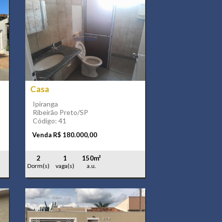
Casa
Ipiranga
Ribeirão Preto/SP
Código: 41
Venda R$ 180.000,00
2
1
150m²
Dorm(s)
vaga(s)
a.u.