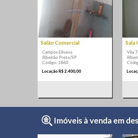
Salão Comercial
Sala
Campos Eliseos
Vila T
Ribeirão Preto/SP
Ribei
Código: 1860
Códig
Locação R$ 2.400,00
Locaç
Imóveis à venda em de