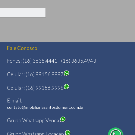
Fale Conosco
Fones: (16) 3635.4441 - (16) 3635.4943
Celular: (16) 99156.9997
Celular: (16) 99156.9998
E-mail:
contato@imobiliariasantosdumont.com.br
Grupo Whatsapp Venda
Grupo Whatsapp Locação