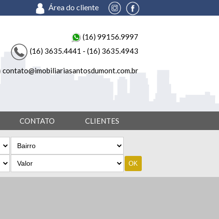
Área do cliente
(16) 99156.9997
(16) 3635.4441 - (16) 3635.4943
contato@imobiliariasantosdumont.com.br
CONTATO
CLIENTES