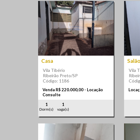
Casa
Salã
Vila Tibério
Vila T
Ribeirão Preto/SP
Ribei
Código: 1186
Códig
Venda R$ 220.000,00 - Locação
Locaç
Consulte
1
1
Dorm(s)
vaga(s)