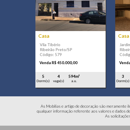
Casa
Cas
Vila Tibério
Jardi
Ribeirão Preto/SP
Ribei
Código: 579
Códig
Venda R$ 450.000,00
Venda
5
4
594m²
3
Dorm(s)
vaga(s)
a.u.
Dorm(s)
As Mobílias e artigo de decoração são meramente ilu
qualquer informação referente aos valores e dados de 
As solicitaçõe