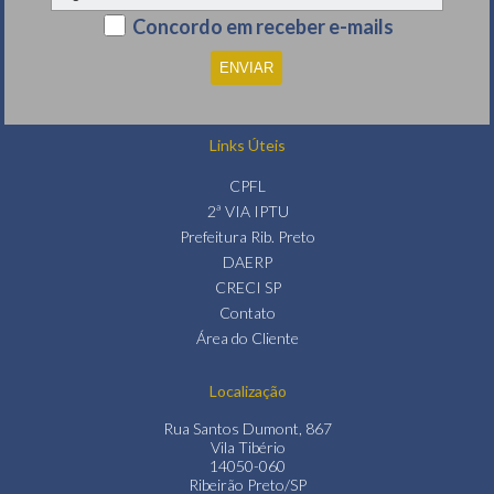
Concordo em receber e-mails
Links Úteis
CPFL
2ª VIA IPTU
Prefeitura Rib. Preto
DAERP
CRECI SP
Contato
Área do Cliente
Localização
Rua Santos Dumont, 867
Vila Tibério
14050-060
Ribeirão Preto/SP