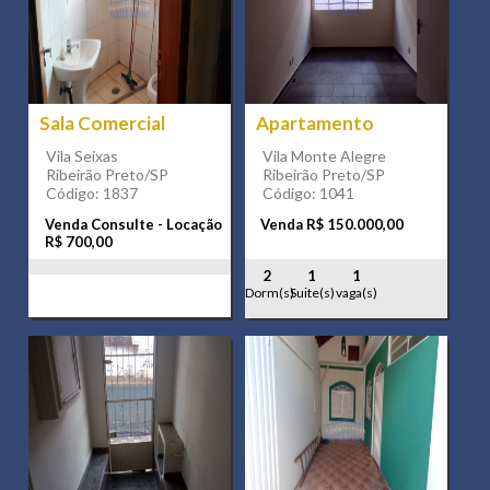
Sala Comercial
Apartamento
Vila Seixas
Vila Monte Alegre
Ribeirão Preto/SP
Ribeirão Preto/SP
Código: 1837
Código: 1041
Venda Consulte - Locação
Venda R$ 150.000,00
R$ 700,00
2
1
1
Dorm(s)
Suite(s)
vaga(s)