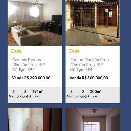
Casa
Casa
Campos Eliseos
Parque Ribeirão Preto
Ribeirão Preto/SP
Ribeirão Preto/SP
Código: 397
Código: 554
Venda R$ 290.000,00
Venda R$ 300.000,00
3
3
191m²
5
2
300m²
Dorm(s)
vaga(s)
a.u.
Dorm(s)
vaga(s)
a.u.