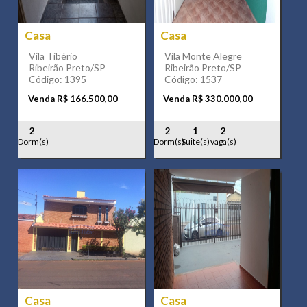
Casa
Casa
Vila Tibério
Vila Monte Alegre
Ribeirão Preto/SP
Ribeirão Preto/SP
Código: 1395
Código: 1537
Venda R$ 166.500,00
Venda R$ 330.000,00
2
2
1
2
Dorm(s)
Dorm(s)
Suite(s)
vaga(s)
Casa
Casa