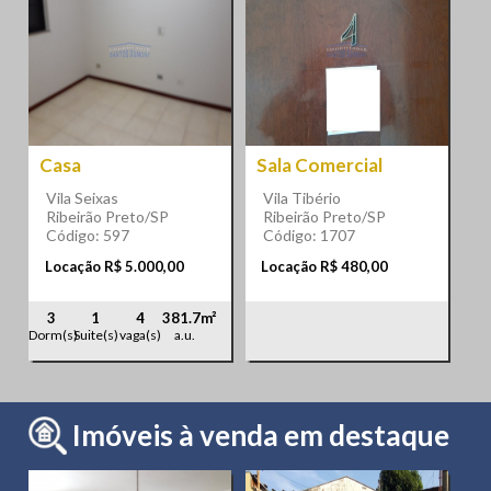
Casa
Sala Comercial
Vila Seixas
Vila Tibério
Ribeirão Preto/SP
Ribeirão Preto/SP
Código: 597
Código: 1707
Locação R$ 5.000,00
Locação R$ 480,00
3
1
4
381.7m²
Dorm(s)
Suite(s)
vaga(s)
a.u.
Imóveis à venda em destaque