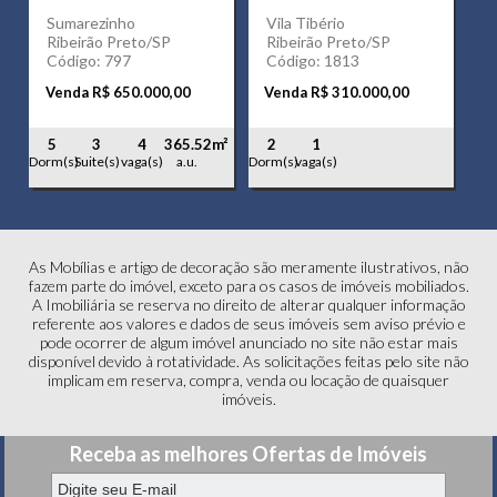
Sumarezinho
Vila Tibério
Ribeirão Preto/SP
Ribeirão Preto/SP
Código: 797
Código: 1813
Venda R$ 650.000,00
Venda R$ 310.000,00
5
3
4
365.52m²
2
1
Dorm(s)
Suite(s)
vaga(s)
a.u.
Dorm(s)
vaga(s)
As Mobílias e artigo de decoração são meramente ilustrativos, não
fazem parte do imóvel, exceto para os casos de imóveis mobiliados.
A Imobiliária se reserva no direito de alterar qualquer informação
referente aos valores e dados de seus imóveis sem aviso prévio e
pode ocorrer de algum imóvel anunciado no site não estar mais
disponível devido à rotatividade. As solicitações feitas pelo site não
implicam em reserva, compra, venda ou locação de quaisquer
imóveis.
Receba as melhores Ofertas de Imóveis